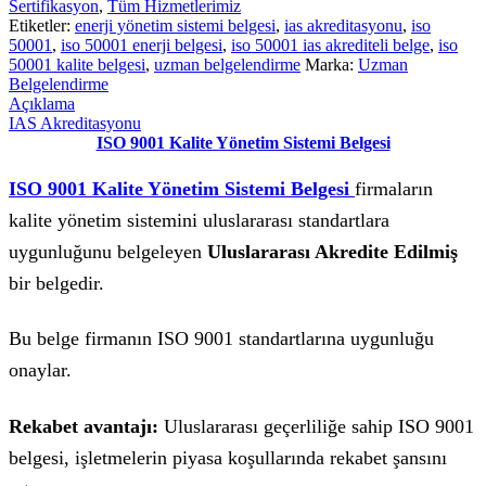
Sertifikasyon
,
Tüm Hizmetlerimiz
Etiketler:
enerji yönetim sistemi belgesi
,
ias akreditasyonu
,
iso
50001
,
iso 50001 enerji belgesi
,
iso 50001 ias akrediteli belge
,
iso
50001 kalite belgesi
,
uzman belgelendirme
Marka:
Uzman
Belgelendirme
Açıklama
IAS Akreditasyonu
ISO 9001 Kalite Yönetim Sistemi Belgesi
ISO 9001 Kalite Yönetim Sistemi Belgesi
firmaların
kalite yönetim sistemini uluslararası standartlara
uygunluğunu belgeleyen
Uluslararası Akredite Edilmiş
bir belgedir.
Bu belge firmanın ISO 9001 standartlarına uygunluğu
onaylar.
Rekabet avantajı:
Uluslararası geçerliliğe sahip ISO 9001
belgesi, işletmelerin piyasa koşullarında rekabet şansını