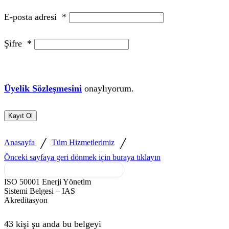
E-posta adresi
*
Şifre
*
Üyelik Sözleşmesini
onaylıyorum.
Kayıt Ol
/
/
Anasayfa
Tüm Hizmetlerimiz
Önceki sayfaya geri dönmek için buraya tıklayın
ISO 50001 Enerji Yönetim
Sistemi Belgesi – IAS
Akreditasyon
43 kişi şu anda bu belgeyi