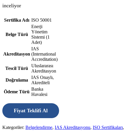
inceliyor
Sertifika Adı
ISO 50001
Enerji
Yönetim
Belge Türü
Sistemi (1
Adet)
IAS
Akreditasyon
(International
Accreditation)
Uluslararası
Tescil Türü
Akreditasyon
IAS Onaylı,
Doğrulama
Akrediteli
Banka
Ödeme Türü
Havalesi
Fiyat Teklifi Al
Kategoriler:
Belgelendirme
,
IAS Akreditasyonu
,
ISO Sertifikaları
,