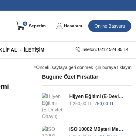
0
Online Başvuru
Sepetim
Hesabım
Telefon: 0212 924 85 14
KLIF AL
İLETIŞIM
Önceki sayfaya geri dönmek için buraya tıklayın
Bugüne Özel Fırsatlar
emi
Hijyen Eğitimi (E-Devlet Onaylı)
1.250,00
TL
750,00
TL
ISO 10002 Müşteri Memnuniyeti Yönetim Sistemi Belgesi - Akreditesiz