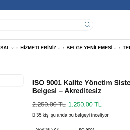
SAL
HIZMETLERIMIZ
BELGE YENILEMESI
TE
ISO 9001 Kalite Yönetim Sist
Belgesi – Akreditesiz
2.250,00
TL
1.250,00
TL
35 kişi şu anda bu belgeyi inceliyor
Sertifika Adı
ISO 9001