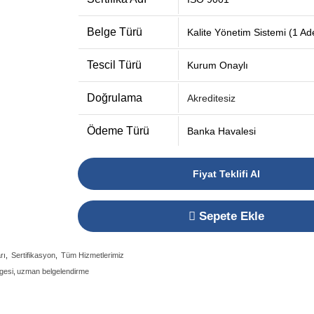
Belge Türü
Kalite Yönetim Sistemi (1 Ad
Tescil Türü
Kurum Onaylı
Doğrulama
Akreditesiz
Ödeme Türü
Banka Havalesi
Fiyat Teklifi Al
Sepete Ekle
rı
,
Sertifikasyon
,
Tüm Hizmetlerimiz
gesi
,
uzman belgelendirme