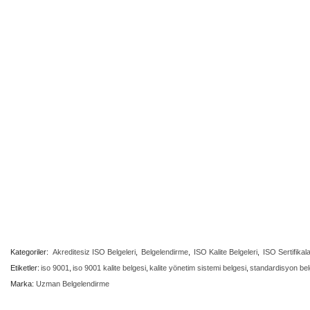
Kategoriler:
Akreditesiz ISO Belgeleri
,
Belgelendirme
,
ISO Kalite Belgeleri
,
ISO Sertifikala
Etiketler:
iso 9001
,
iso 9001 kalite belgesi
,
kalite yönetim sistemi belgesi
,
standardisyon bel
Marka:
Uzman Belgelendirme