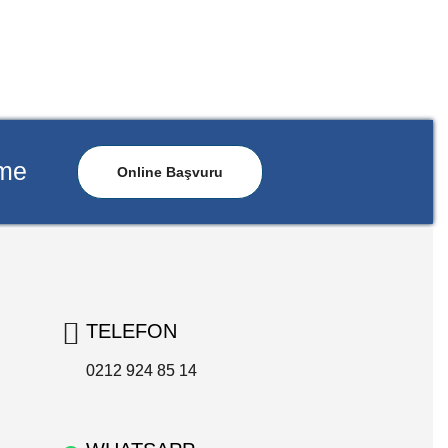
rme
Online Başvuru
TELEFON
0212 924 85 14