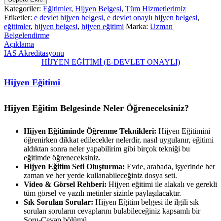
Kategoriler:
Eğitimler
,
Hijyen Belgesi
,
Tüm Hizmetlerimiz
Etiketler:
e devlet hijyen belgesi
,
e devlet onaylı hijyen belgesi
,
eğitimler
,
hijyen belgesi
,
hijyen eğitimi
Marka:
Uzman
Belgelendirme
Açıklama
IAS Akreditasyonu
HİJYEN EĞİTİMİ (E-DEVLET ONAYLI)
Hijyen Eğitimi
Hijyen Eğitim Belgesinde Neler Öğreneceksiniz?
Hijyen Eğitiminde Öğrenme Teknikleri:
Hijyen Eğitimini
öğrenirken dikkat edilecekler nelerdir, nasıl uygulanır, eğitimi
aldıktan sonra neler yapabilirim gibi birçok tekniği bu
eğitimde öğreneceksiniz.
Hijyen Eğitim Seti Oluşturma:
Evde, arabada, işyerinde her
zaman ve her yerde kullanabileceğiniz dosya seti.
Video & Görsel Rehberi:
Hijyen eğitimi ile alakalı ve gerekli
tüm görsel ve yazılı metinler sizinle paylaşılacaktır.
Sık Sorulan Sorular:
Hijyen Eğitim belgesi ile ilgili sık
sorulan soruların cevaplarını bulabileceğiniz kapsamlı bir
Soru-Cevap bölümü.