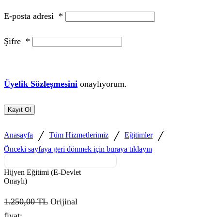
E-posta adresi
*
Şifre
*
Üyelik Sözleşmesini
onaylıyorum.
Kayıt Ol
/
/
/
Anasayfa
Tüm Hizmetlerimiz
Eğitimler
Önceki sayfaya geri dönmek için buraya tıklayın
Hijyen Eğitimi (E-Devlet
Onaylı)
1.250,00
TL
Orijinal
fiyat: