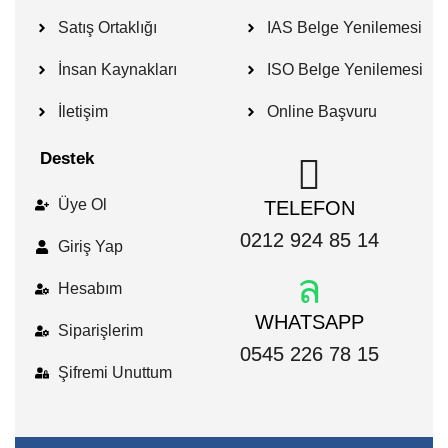
Satış Ortaklığı
IAS Belge Yenilemesi
İnsan Kaynakları
ISO Belge Yenilemesi
İletişim
Online Başvuru
Destek
Üye Ol
TELEFON
0212 924 85 14
Giriş Yap
Hesabım
WHATSAPP
Siparişlerim
0545 226 78 15
Şifremi Unuttum