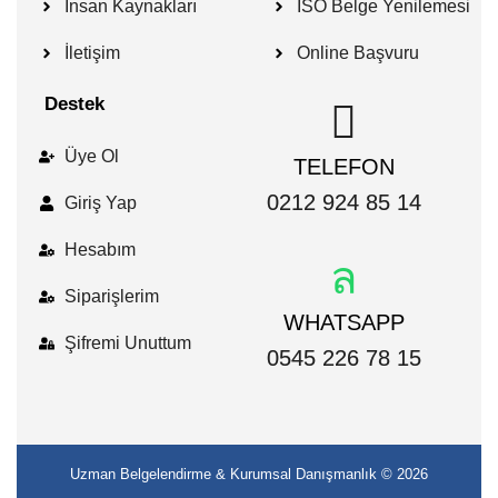
İnsan Kaynakları
ISO Belge Yenilemesi
İletişim
Online Başvuru
Destek
Üye Ol
TELEFON
0212 924 85 14
Giriş Yap
Hesabım
Siparişlerim
WHATSAPP
Şifremi Unuttum
0545 226 78 15
Uzman Belgelendirme & Kurumsal Danışmanlık
© 2026