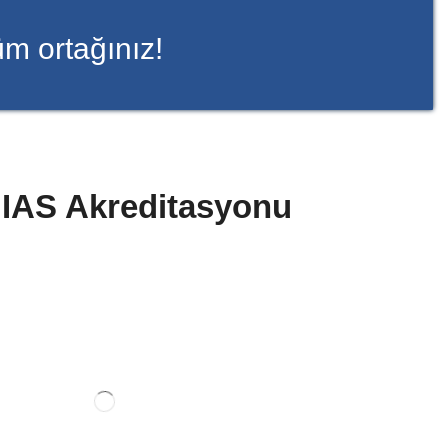
m ortağınız!
ı IAS Akreditasyonu