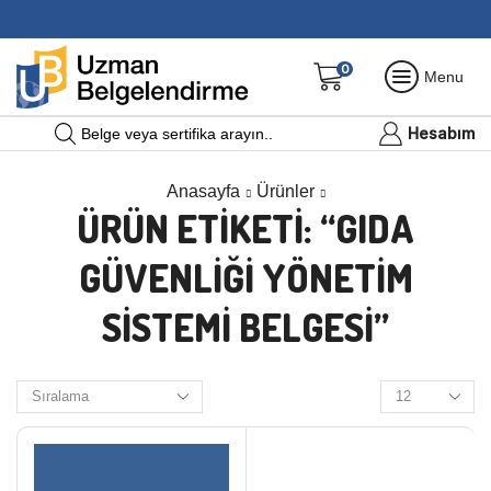
0
Menu
Hesabım
Belge veya sertifika arayın..
Anasayfa
Ürünler
ÜRÜN ETIKETI: “GIDA
GÜVENLIĞI YÖNETIM
SISTEMI BELGESI”