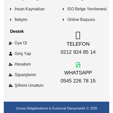
İnsan Kaynakları
ISO Belge Yenilemesi
İletişim
Online Başvuru
Destek
Üye Ol
TELEFON
0212 924 85 14
Giriş Yap
Hesabım
WHATSAPP
Siparişlerim
0545 226 78 15
Şifremi Unuttum
Uzman Belgelendirme & Kurumsal Danışmanlık
© 2026