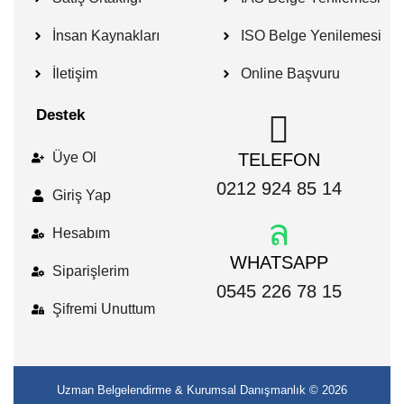
İnsan Kaynakları
ISO Belge Yenilemesi
İletişim
Online Başvuru
Destek
Üye Ol
TELEFON
0212 924 85 14
Giriş Yap
Hesabım
WHATSAPP
Siparişlerim
0545 226 78 15
Şifremi Unuttum
Uzman Belgelendirme & Kurumsal Danışmanlık
© 2026